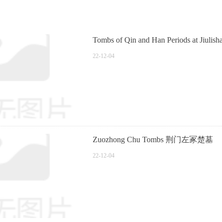
Tombs of Qin and Han Periods at 
22-12-04
Zuozhong Chu Tombs 荆门左冢楚墓
22-12-04