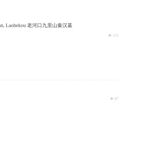
Jiulishan, Laohekou 老河口九里山秦汉墓
넶
155
넶
97