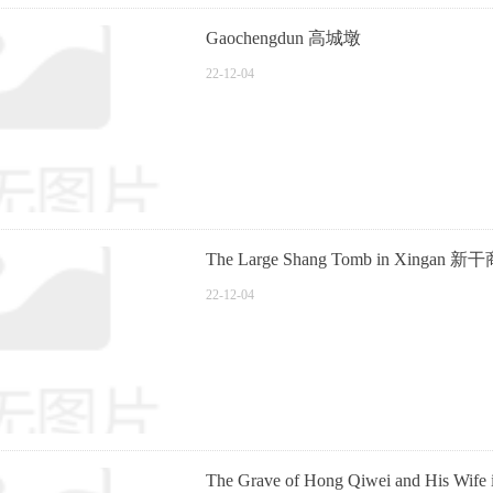
Gaochengdun 高城墩
22-12-04
The Large Shang Tomb in Xingan
22-12-04
The Grave of Hong Qiwei and His