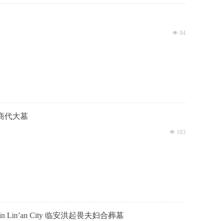
넶
94
 新干商代大墓
넶
183
 Wife in Lin’an City 临安洪起畏夫妇合葬墓