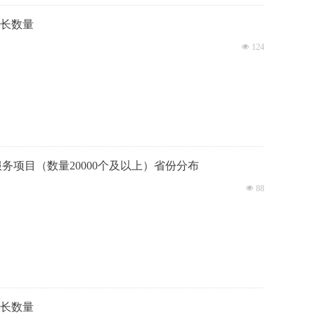
增长数量
넶
124
服务项目（数量20000个及以上）省份分布
넶
88
增长数量