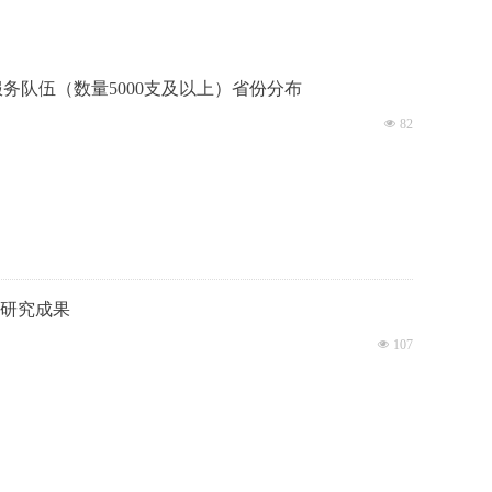
愿服务队伍（数量5000支及以上）省份分布
넶
82
题研究成果
넶
107