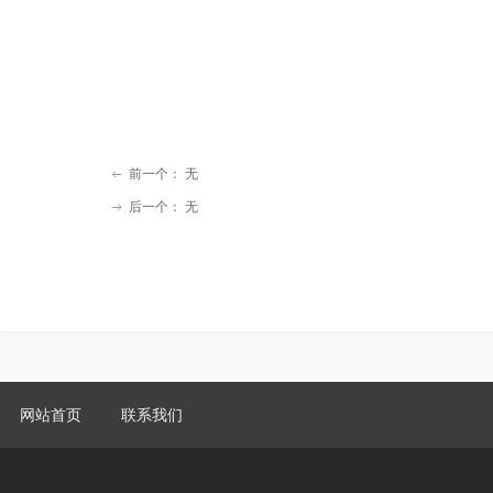
前一个：
无
ꂃ
后一个：
无
ꁹ
网站首页
联系我们