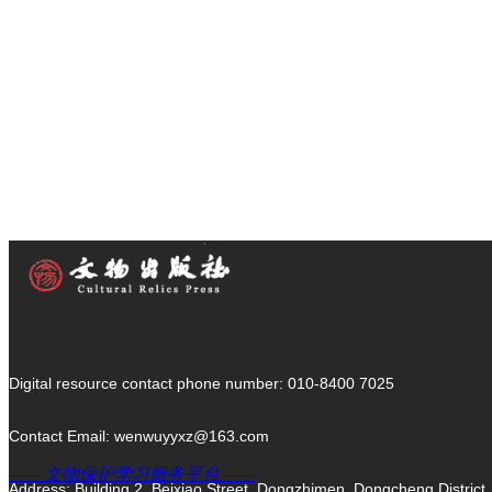
Origin of Civilization
Ancient Tombs
Ancient Tombs
Let's China
Let's China
Digital resource contact phone number: 010-8400 7025
Art of China
Art of China
Contact Email: wenwuyyxz@163.com
—— 文物保护学习服务平台 ——
Address: Building 2, Beixiao Street, Dongzhimen, Dongcheng Dist