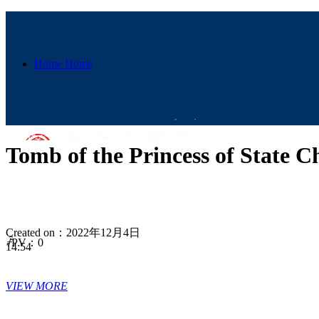
Home
Home
Tomb of the Princess of St
History
History
Created on：
2022年12月4日
ꄘ
PV：
0
14:54
Origin of Civilization
VIEW MORE