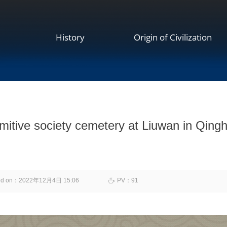
History
Origin of Civilization
 primitive society cemetery at Liuw
ed on：
2022年12月4日
15:06
PV：
91
ꄘ