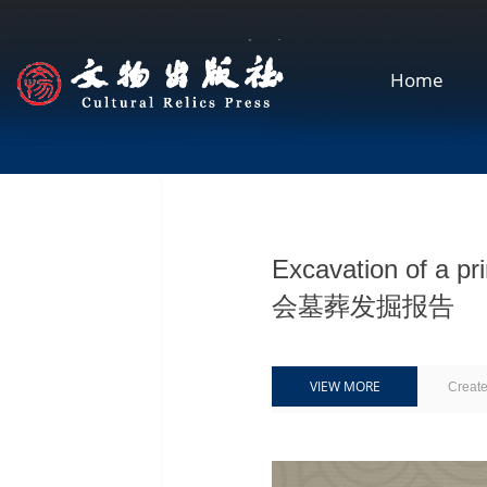
Home
Excavation of a
会墓葬发掘报告
VIEW MORE
Creat