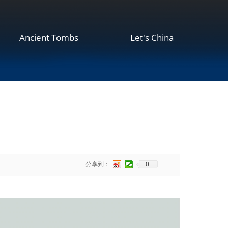
Ancient Tombs
Let's China
0
分享到：