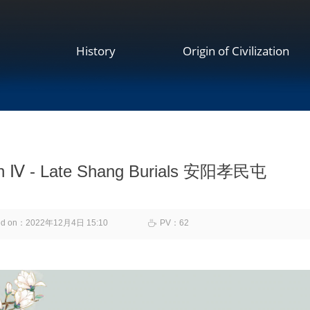
History
Origin of Civilization
un Ⅳ - Late Shang Burials 安阳孝民屯
ed on：
2022年12月4日
15:10
PV：
62
ꄘ