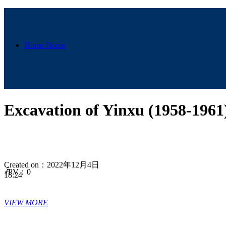
Home
Home
Excavation of Yinxu (195
History
History
Created on：
2022年12月4日
ꄘ
PV：
0
18:24
Origin of Civilization
VIEW MORE