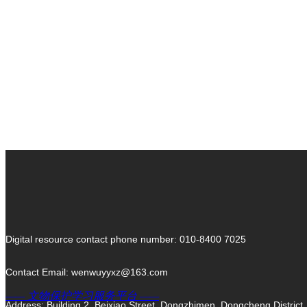
Origin of Civilization
Ancient Tombs
Ancient Tombs
Let's China
Let's China
Digital resource contact phone number: 010-8400 7025
Art of China
Art of China
Contact Email: wenwuyyxz@163.com
—— 文物保护学习服务平台 ——
Address: Building 2, Beixiao Street, Dongzhimen, Dongcheng Dist