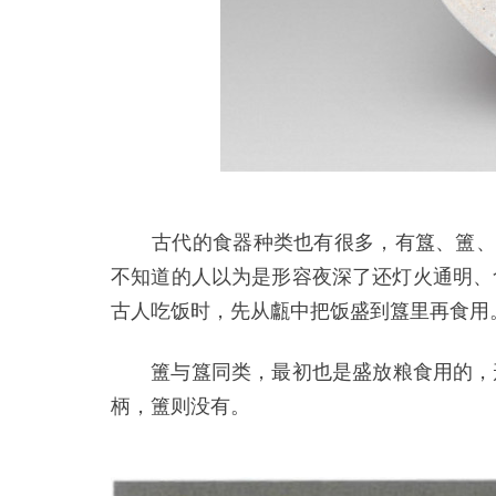
古代的食器种类也有很多，有簋、簠、盂
不知道的人以为是形容夜深了还灯火通明、食
古人吃饭时，先从甗中把饭盛到簋里再食用
簠与簋同类，最初也是盛放粮食用的，形
柄，簠则没有。