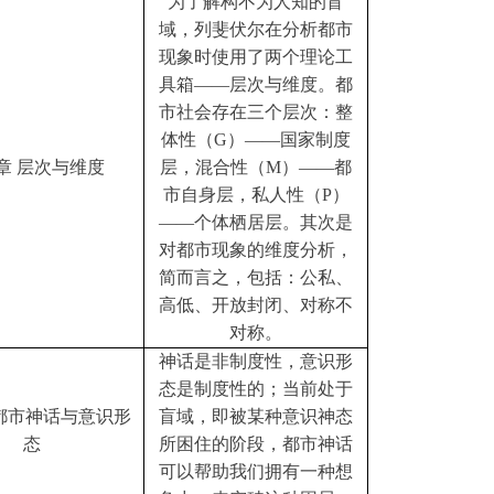
为了解构不为人知的盲
域，列斐伏尔在分析都市
现象时使用了两个理论工
具箱
——层次与维度。都
市社会存在三个层次：整
体性（G）——国家制度
章
层次与维度
层，混合性（M）——都
市自身层，私人性（P）
——个体栖居层。其次是
对都市现象的维度分析，
简而言之，包括：公私、
高低、开放封闭、对称不
对称。
神话是非制度性，意识形
态是制度性的；当前处于
都市神话与意识形
盲域，即被某种意识神态
态
所困住的阶段，都市神话
可以帮助我们拥有一种想