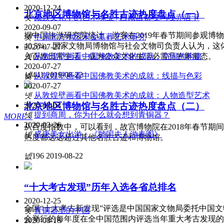
2020-12-24
北京地区博物馆与名胜古迹热度盘点（一）
넷
藏族文化中的艺术瑰宝 | 西藏昌都嘎玛嘎赤唐卡
2020-09-07
据中国旅游研究院统计，游客在2019年春节期间参观博
넷
中原北方地区宋金墓葬艺术研究
40.5%。国家文物局博物馆与社会文物司负责人认为，
2020-07-27
入百姓日常生活，成为公众文化生活必需品的新常态。
넷
从敦煌壁画看中国佛教美术的成就：空间的构建
2020-07-27
넶
441
2019-08-22
넷
从敦煌壁画看中国佛教美术的成就：线描与色彩
2020-07-27
넷
从敦煌壁画看中国佛教美术的成就：人物造型艺术
北京地区博物馆与名胜古迹热度盘点（二）
2020-07-03
넷
提到商周，你为什么就会想到青铜器？
MORE »
2020-02-26
从百度指数中，可以看到，故宫博物院在2018年春节期
넷
盛唐美女出游：《虢国夫人游春图》
热度都远远超过其他名胜古迹和博物馆。
넶
196
2019-08-22
“十大考古发现”历年入选各省总排名
2020-12-25
全国“十大考古新发现”评选是中国国家文物局委托中国
넷
青铜器里的中国
会举行的每年度在全中国范围内评选当年重大考古发现的一
2020-08-18