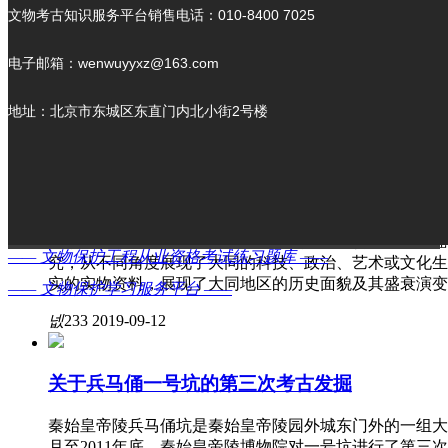
文物考古知识服务平台销售电话：010-8400 7025
考，并提出过一些重要的见解。比如遗址的发掘，要选重
遗址性质的关键部位动手。在地层学研究中不同的地层单
究中不同的器物要分类等。考古学文化研究中要有层次分
电子邮箱：wenwuyyxz@163.com
分析，包括自然环境和人文环境，等等。
地址：北京市东城区东直门内北小街2号楼
넶
451
2019-08-22
大同地区40年考古工作总结
本书是对大同考古研究所近四十年乃至整个雁北地区考古
理，书中收录的出土器物研究、各类馆藏文物研究、石窟
—— 文物保护工程从业资格考试练习题库 ——
究，从不同角度展现了大同的科技、政治、艺术或文化生
实的实物资料，展现了大同地区的历史面貌及其盛衰演变
—— 文物保护学习服务平台 ——
넶
233
2019-09-12
关于兵马俑一号坑的第三次考古发掘
秦始皇帝陵兵马俑坑是秦始皇帝陵园外城东门外的一组大型
月至2011年底，秦始皇帝陵博物院对一号坑进行了第三次