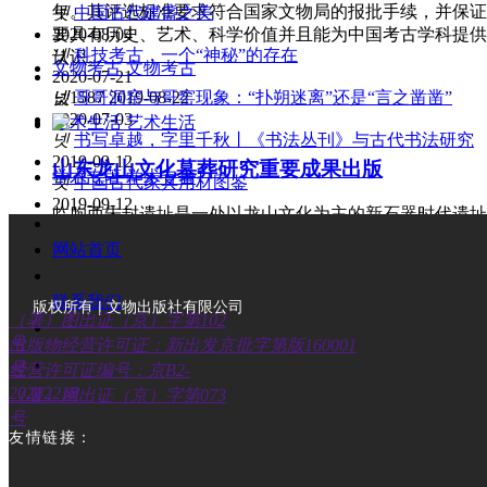
年。其评选标准要求符合国家文物局的报批手续，并保证
넷
中国古代建盏之美
要具有历史、艺术、科学价值并且能为中国考古学科提供
2020-08-04
넷
科技考古，一个“神秘”的存在
认识。
文物考古
文物考古
2020-07-21
넶
1587
2019-08-22
넷
哥哥洞窑与哥窑现象：“扑朔迷离”还是“言之凿凿”
2020-07-03
艺术生活
艺术生活
넷
书写卓越，字里千秋丨《书法丛刊》与古代书法研究
2019-09-12
山东龙山文化墓葬研究重要成果出版
学术专著
学术专著
넷
中国古代家具用材图鉴
2019-09-12
临朐西朱封遗址是一处以龙山文化为主的新石器时代遗址，
넷
王者无外 天下一家 ——美术史视野中秦皇汉武时代“天
数据新闻
数据新闻
经多次调查和发掘，发现了大量精美文化遗物和复杂的遗迹
网站首页
和1989年的两次发掘，发现了迄今龙山文化时期等级最
葬。这三座墓葬规模之大，墓室结构之复杂，随葬器物之
联系我们
贵。随葬的玉器等精品，无论数量、造型及制作工艺，均
版权所有 | 文物出版社有限公司
（署）图出证（京）字第102
见……
号
出版物经营许可证：新出发京批字第版160001
MORE »
号
넶
230
2019-08-22
经营许可证编号：京B2-
20212218
（署）网出证（京）字第073
学术专著
号
考古学入门必读
友情链接：
MORE »
本书虽说是考古学初步或入门的性质，同时也体现了我对