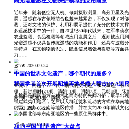
高光谱遥感在文物保护领域的应用前景
近年来，随着低空无人机、倾斜摄影测量、高分卫星及光
展，遥感在考古领域结合也越来越紧密，不仅实现了对部
测，还对文物的保护、利用和展示提供了充分的技术支撑
多遥感技术中的一种，自20世纪80年代以来，在军事侦
农业监测、食品检测等领域应用发展之后，逐渐被应用到
光谱遥感不仅具备传统遥感的功能和作用，还具有波谱分
等特点，在文物物质识别、隐含信息增强与提取等方面具
力……
넶
559
2020-09-24
中国的世界文化遗产，哪个朝代的最多？
我国学者首次开展昭通等地悬棺人群古DNA测
经统计，跨越了五个以上朝代的文化遗产和双重遗产有24
项、新时期时代1项、清朝11项、明朝7项、元朝4项、宋
悬棺葬是我国南方一种古老而奇特的丧葬习俗，最早出现于
朝2项、周朝1项、商朝1项。
福建武夷山地区，之后以人群迁徙和流动的方式在华南地
广西、四川、云南等地区传播，并在大约2000年前以文
넶
693
2020-06-23
了泰国北部等东南亚地区的一些原住民群体中。
넶
545
2020-09-17
2019中国“世界遗产”大盘点