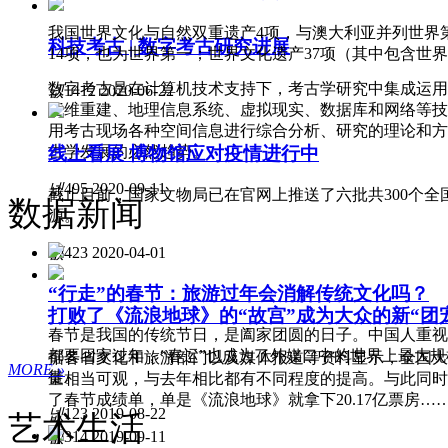
我国世界文化与自然双重遗产4项，与澳大利亚并列世界
科技考古 | 数字考古研究进展
14项，也为世界第一；世界文化遗产37项（其中包含世
数字考古是在计算机技术支持下，考古学研究中集成运用
넶
1412
2020-06-22
三维重建、地理信息系统、虚拟现实、数据库和网络等技
用考古现场各种空间信息进行综合分析、研究的理论和方
线上看展 博物馆应对疫情进行中
古学发展的必然趋势。
넶
495
2020-09-11
截止目前，国家文物局已在官网上推送了六批共300个全
数据新闻
源。
넶
423
2020-04-01
“行走”的春节：旅游过年会消解传统文化吗？
打败了《流浪地球》的“故宫”成为大众的新“团
春节是我国的传统节日，是阖家团圆的日子。中国人重视
都要回家过年，“春运”也成为了外媒口中的世界上最大
据各省文化和旅游部门以及媒体报道等资料显示，全国大
MORE »
徙。
量相当可观，与去年相比都有不同程度的提高。与此同时
了春节成绩单，单是《流浪地球》就拿下20.17亿票房…
넶
123
2019-08-22
艺术生活
넶
314
2019-09-11