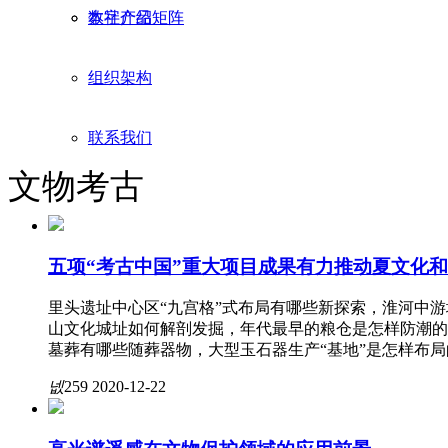
数字产品矩阵
本社介绍
组织架构
联系我们
文物考古
五项“考古中国”重大项目成果有力推动夏文化
里头遗址中心区“九宫格”式布局有哪些新探索，淮河中
山文化城址如何解剖发掘，年代最早的粮仓是怎样防潮的
墓葬有哪些随葬器物，大型玉石器生产“基地”是怎样布局
넶
259
2020-12-22